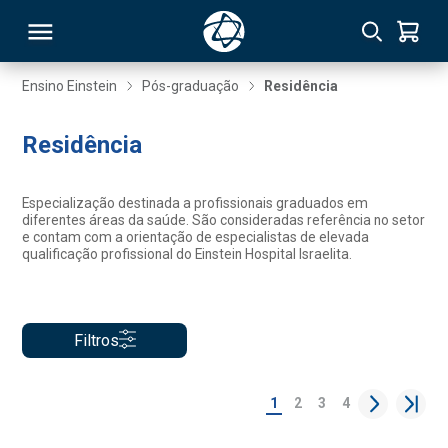
Ensino Einstein
Pós-graduação
Residência
RSO
Residência
TIVAS
Especialização destinada a profissionais graduados em
diferentes áreas da saúde. São consideradas referência no setor
S
IN
e contam com a orientação de especialistas de elevada
qualificação profissional do Einstein Hospital Israelita.
ONAL
Filtros
 MBA
1
2
3
4
NTRO