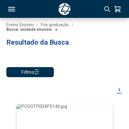
Ensino Einstein
Pós-graduação
Busca: unidade einstein
x
RSO
Resultado da Busca
TIVAS
S
IN
Filtros
ONAL
1
 MBA
NTRO