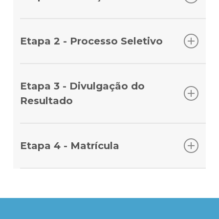
Inscreva-se no site do Ensino Einstein e, em
seguida, realize o pagamento da taxa de
Etapa 2 - Processo Seletivo
inscrição.
Após a confirmação do pagamento da taxa de
inscrição, você receberá um e-mail com acesso
Etapa 3 - Divulgação do
ao Portal do Candidato para o preenchimento
Resultado
de dados pessoais, acadêmicos, profissionais e
seleção do plano de pagamento.
Em até 10 dias úteis, após avaliação do
coordenador do curso, você receberá um e-
Etapa 4 - Matrícula
mail com o resultado do processo seletivo. Por
favor, lembre-se de verificar a sua caixa de
Se aprovado, você receberá as instruções para
entrada e de spam.
realizar a matrícula, que se refere ao de acordo
no contrato e pagamento da primeira parcela
ou boleto à vista. O envio dos documentos