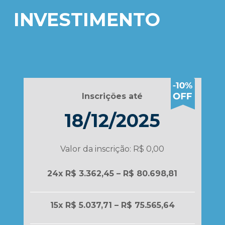
poderá ser realizado futuramente, mas lembre-
INVESTIMENTO
se que o envio é obrigatório e deve ser
realizado em até 30 dias após o início das aulas.
Inscrições até
18/12/2025
Valor da inscrição: R$ 0,00
24x R$ 3.362,45 – R$ 80.698,81
15x R$ 5.037,71 – R$ 75.565,64