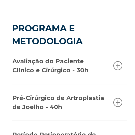
PROGRAMA E
METODOLOGIA
Avaliação do Paciente
Clínico e Cirúrgico - 30h
• Avaliação do paciente com osteoartrose;
• Tratamento clínico;
Pré-Cirúrgico de Artroplastia
• Infiltrações articulares;
de Joelho - 40h
• Indicação de tratamento cirúrgico;
• Parâmetros clínicos;
• Avaliação do paciente com artroplastia de
• Parâmetros de imagem;
joelho;
• Capacidade funcional;
Período Perioperatório de