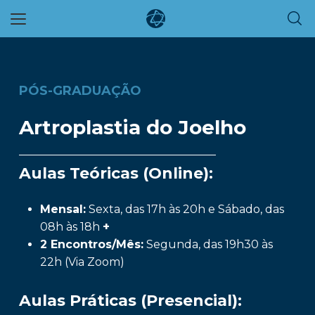
Skip
to
main
content
PÓS-GRADUAÇÃO
Artroplastia do Joelho
Aulas Teóricas (Online):
Mensal:
Sexta, das 17h às 20h e Sábado, das
08h às 18h
+
2 Encontros/Mês:
Segunda, das 19h30 às
22h (Via Zoom)
Aulas Práticas (Presencial):