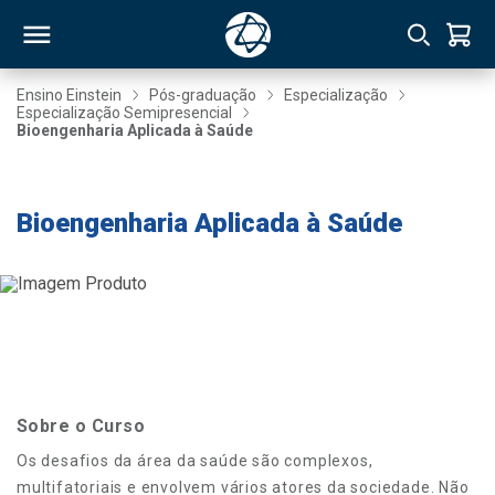
Ensino Einstein
Pós-graduação
Especialização
Especialização Semipresencial
Bioengenharia Aplicada à Saúde
RSO
Taxa de Inscrição Gratuita
TIVAS
Bioengenharia Aplicada à Saúde
S
IN
ONAL
 MBA
Sobre o Curso
Os desafios da área da saúde são complexos,
multifatoriais e envolvem vários atores da sociedade. Não
NTRO