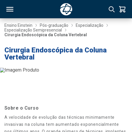
Ensino Einstein
Pós-graduação
Especialização
Especialização Semipresencial
Cirurgia Endoscópica da Coluna Vertebral
RSO
Cirurgia Endoscópica da Coluna
Vertebral
TIVAS
S
IN
ONAL
 MBA
Sobre o Curso
A velocidade de evolução das técnicas minimamente
invasivas na coluna tem aumentado exponencialmente
NTRO
nos últimos anos. O grande número de técnicas, implantes