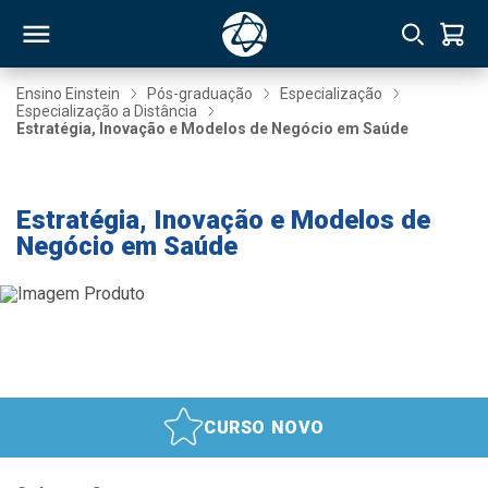
Ensino Einstein
Pós-graduação
Especialização
Especialização a Distância
Estratégia, Inovação e Modelos de Negócio em Saúde
RSO
Taxa de Inscrição Gratuita
TIVAS
Estratégia, Inovação e Modelos de
Negócio em Saúde
S
IN
ONAL
 MBA
CURSO NOVO
NTRO