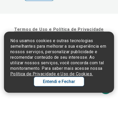
Termos de Uso e Política de Privacidade
Nós usamos cookies e outras tecnologias
semelhantes para melhorar a sua experiência em
©2025 Einstein Hospital Israelita -
TODOS OS DIREITOS RESERVADOS
nossos serviços, personalizar publicidade e
CNPJ: 60.765.823/0001-30 - Endereço: Av. Albert Einstein, 627 - Morumbi - São
recomendar conteúdo de seu interesse. Ao
Paulo - SP - 05652-000
utilizar nossos serviços, você concorda com tal
monitoramento. Para saber mais acesse nossa
Política de Privacidade e Uso de Cookies.
Entendi e Fechar
Ol
C
p
t