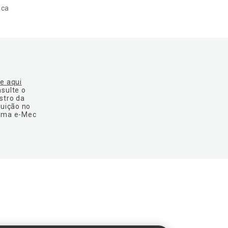
ica
ue aqui
nsulte o
stro da
tuição no
ema e-Mec