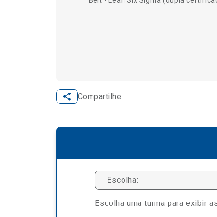
Belt
-
Lean Six Sigma
(dupla certifica
Compartilhe
Escolha:
Escolha uma turma para exibir as