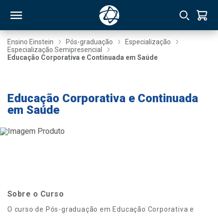
Ensino Einstein
Pós-graduação
Especialização
Especialização Semipresencial
Educação Corporativa e Continuada em Saúde
RSO
Taxa de Inscrição Gratuita
TIVAS
Educação Corporativa e Continuada
em Saúde
S
IN
ONAL
 MBA
Sobre o Curso
O curso de Pós-graduação em Educação Corporativa e
NTRO