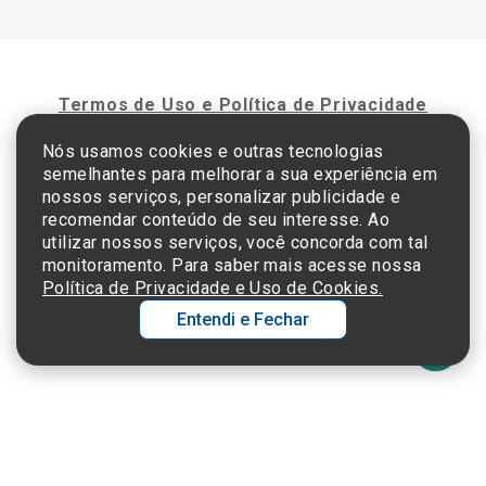
Termos de Uso e Política de Privacidade
Nós usamos cookies e outras tecnologias
semelhantes para melhorar a sua experiência em
©2025 Einstein Hospital Israelita -
TODOS OS DIREITOS RESERVADOS
nossos serviços, personalizar publicidade e
CNPJ: 60.765.823/0001-30 - Endereço: Av. Albert Einstein, 627 - Morumbi - São
recomendar conteúdo de seu interesse. Ao
Paulo - SP - 05652-000
utilizar nossos serviços, você concorda com tal
monitoramento. Para saber mais acesse nossa
Política de Privacidade e Uso de Cookies.
Entendi e Fechar
Ol
C
p
t
a
Wh
N
Fa