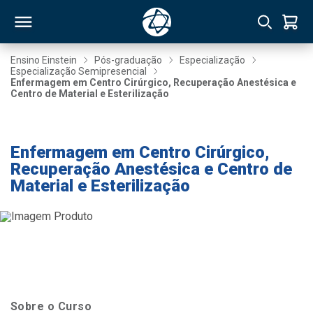
Ensino Einstein
Pós-graduação
Especialização
Especialização Semipresencial
Enfermagem em Centro Cirúrgico, Recuperação Anestésica e
RSO
Centro de Material e Esterilização
Taxa de Inscrição Gratuita
TIVAS
Enfermagem em Centro Cirúrgico,
S
IN
Recuperação Anestésica e Centro de
Material e Esterilização
ONAL
 MBA
Sobre o Curso
NTRO