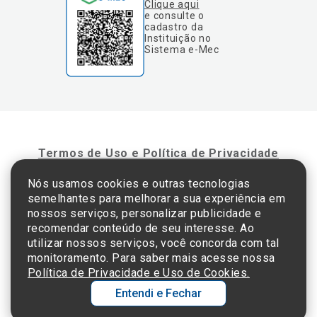
Clique aqui
e consulte o
cadastro da
Instituição no
Sistema e-Mec
Termos de Uso e Política de Privacidade
Nós usamos cookies e outras tecnologias
semelhantes para melhorar a sua experiência em
©2025 Einstein Hospital Israelita -
TODOS OS DIREITOS RESERVADOS
nossos serviços, personalizar publicidade e
CNPJ: 60.765.823/0001-30 - Endereço: Av. Albert Einstein, 627 - Morumbi - São
recomendar conteúdo de seu interesse. Ao
Paulo - SP - 05652-000
utilizar nossos serviços, você concorda com tal
monitoramento. Para saber mais acesse nossa
Política de Privacidade e Uso de Cookies.
Entendi e Fechar