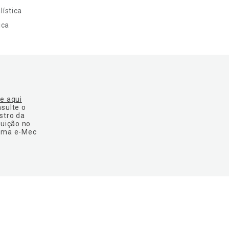
ística
ica
ue aqui
nsulte o
stro da
tuição no
ema e-Mec