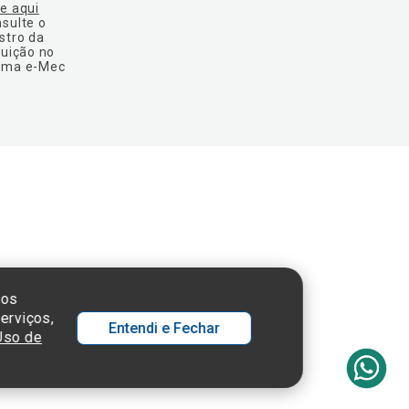
ue aqui
nsulte o
stro da
tuição no
ema e-Mec
 SP - 05652-000
sos
erviços,
Entendi e Fechar
 Uso de
Ol