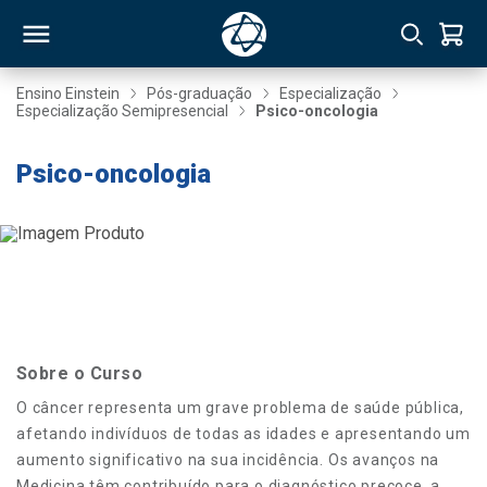
Ensino Einstein
Pós-graduação
Especialização
Especialização Semipresencial
Psico-oncologia
RSO
Psico-oncologia
TIVAS
S
IN
ONAL
Sobre o Curso
 MBA
O câncer representa um grave problema de saúde pública,
afetando indivíduos de todas as idades e apresentando um
aumento significativo na sua incidência. Os avanços na
NTRO
Medicina têm contribuído para o diagnóstico precoce, a