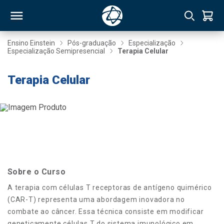
Ensino Einstein
Pós-graduação
Especialização
Especialização Semipresencial
Terapia Celular
RSO
Terapia Celular
TIVAS
S
IN
ONAL
Sobre o Curso
 MBA
A terapia com células T receptoras de antígeno quimérico
(CAR-T) representa uma abordagem inovadora no
combate ao câncer. Essa técnica consiste em modificar
NTRO
geneticamente células T do sistema imunológico em