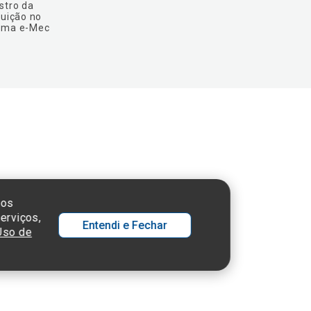
stro da
tuição no
ema e-Mec
 SP - 05652-000
sos
erviços,
Entendi e Fechar
 Uso de
Ol
C
p