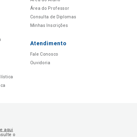
Área do Professor
Consulta de Diplomas
Minhas Inscrições
n
Atendimento
Fale Conosco
Ouvidoria
ística
ica
ue aqui
nsulte o