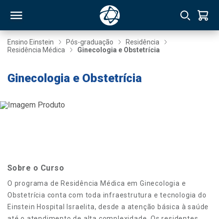
Ensino Einstein
Pós-graduação
Residência
Residência Médica
Ginecologia e Obstetrícia
RSO
Ginecologia e Obstetrícia
TIVAS
S
IN
ONAL
Sobre o Curso
 MBA
O programa de Residência Médica em Ginecologia e
Obstetrícia conta com toda infraestrutura e tecnologia do
Einstein Hospital Israelita, desde a atenção básica à saúde
NTRO
até o atendimento de alta complexidade. Os residentes