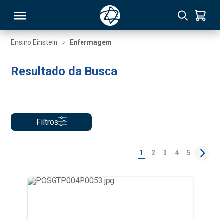
Ensino Einstein
Enfermagem
RSO
Resultado da Busca
TIVAS
S
IN
Filtros
ONAL
1
2
3
4
5
 MBA
NTRO