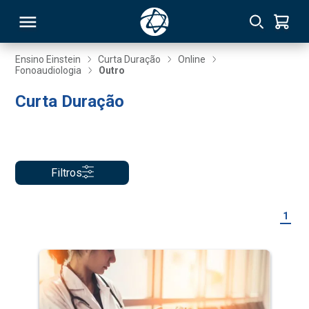
Ensino Einstein
Curta Duração
Online
Fonoaudiologia
Outro
RSO
Curta Duração
TIVAS
S
IN
Filtros
ONAL
1
 MBA
NTRO