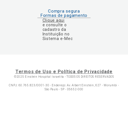
Compra segura
Formas de pagamento
Clique aqui
e consulte o
cadastro da
Instituição no
Sistema e-Mec
Termos de Uso e Política de Privacidade
©2025 Einstein Hospital Israelita -
TODOS OS DIREITOS RESERVADOS
CNPJ: 60.765.823/0001-30 - Endereço: Av. Albert Einstein, 627 - Morumbi -
São Paulo - SP - 05652-000
Ol