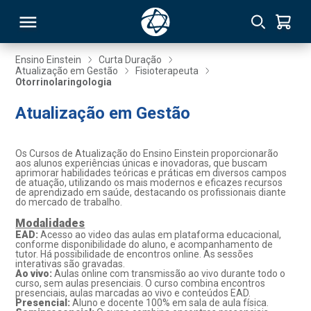
Ensino Einstein
Curta Duração
Atualização em Gestão
Fisioterapeuta
Otorrinolaringologia
RSO
Atualização em Gestão
TIVAS
Os Cursos de Atualização do Ensino Einstein proporcionarão
S
IN
aos alunos experiências únicas e inovadoras, que buscam
aprimorar habilidades teóricas e práticas em diversos campos
de atuação, utilizando os mais modernos e eficazes recursos
ONAL
de aprendizado em saúde, destacando os profissionais diante
do mercado de trabalho.
Modalidades
EAD:
Acesso ao video das aulas em plataforma educacional,
conforme disponibilidade do aluno, e acompanhamento de
 MBA
tutor. Há possibilidade de encontros online. As sessões
interativas são gravadas.
Ao vivo:
Aulas online com transmissão ao vivo durante todo o
curso, sem aulas presenciais. O curso combina encontros
presenciais, aulas marcadas ao vivo e conteúdos EAD.
Presencial:
Aluno e docente 100% em sala de aula física.
NTRO