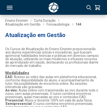
Ensino Einstein
Curta Duração
Atualização em Gestão
Fonoaudiologia
144
RSO
Atualização em Gestão
TIVAS
Os Cursos de Atualização do Ensino Einstein proporcionarão
aos alunos experiências únicas e inovadoras, que buscam
S
IN
aprimorar habilidades teóricas e práticas em diversos campos
de atuação, utilizando os mais modernos e eficazes recursos
de aprendizado em saúde, destacando os profissionais diante
ONAL
do mercado de trabalho.
Modalidades
EAD:
Acesso ao video das aulas em plataforma educacional,
conforme disponibilidade do aluno, e acompanhamento de
tutor. Há possibilidade de encontros online. As sessões
 MBA
interativas são gravadas.
Ao vivo:
Aulas online com transmissão ao vivo durante todo o
curso, sem aulas presenciais. O curso combina encontros
presenciais, aulas marcadas ao vivo e conteúdos EAD.
Presencial:
Aluno e docente 100% em sala de aula física.
Semipresencial:
O curso combina encontros presenciais,
NTRO