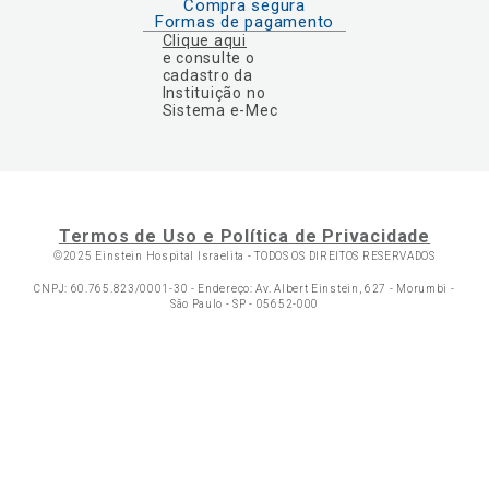
Compra segura
Formas de pagamento
Clique aqui
e consulte o
cadastro da
Instituição no
Sistema e-Mec
Termos de Uso e Política de Privacidade
©2025 Einstein Hospital Israelita -
TODOS OS DIREITOS RESERVADOS
CNPJ: 60.765.823/0001-30 - Endereço: Av. Albert Einstein, 627 - Morumbi -
São Paulo - SP - 05652-000
Ol
C