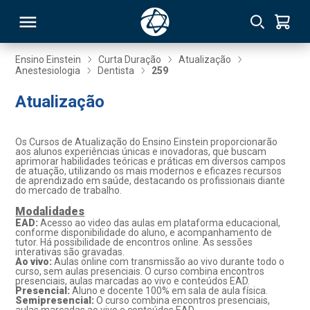
Ensino Einstein
Curta Duração
Atualização
Anestesiologia
Dentista
259
RSO
Atualização
TIVAS
Os Cursos de Atualização do Ensino Einstein proporcionarão
aos alunos experiências únicas e inovadoras, que buscam
S
IN
aprimorar habilidades teóricas e práticas em diversos campos
de atuação, utilizando os mais modernos e eficazes recursos
de aprendizado em saúde, destacando os profissionais diante
ONAL
do mercado de trabalho.
Modalidades
EAD:
Acesso ao video das aulas em plataforma educacional,
conforme disponibilidade do aluno, e acompanhamento de
tutor. Há possibilidade de encontros online. As sessões
 MBA
interativas são gravadas.
Ao vivo:
Aulas online com transmissão ao vivo durante todo o
curso, sem aulas presenciais. O curso combina encontros
presenciais, aulas marcadas ao vivo e conteúdos EAD.
Presencial:
Aluno e docente 100% em sala de aula física.
Semipresencial:
O curso combina encontros presenciais,
NTRO