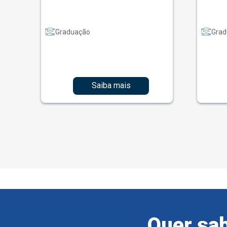
Graduação
Grad
Saiba mais
Quer sab