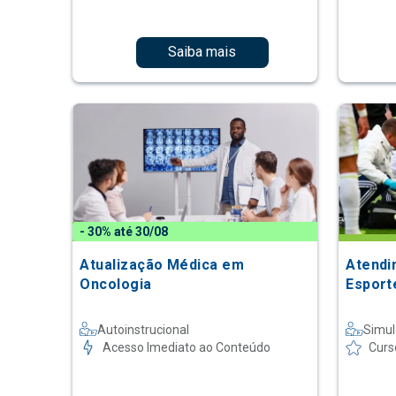
Saiba mais
- 30% até 30/08
Atualização Médica em
Atendi
Oncologia
Esport
Autoinstrucional
Simul
Acesso Imediato ao Conteúdo
Curs