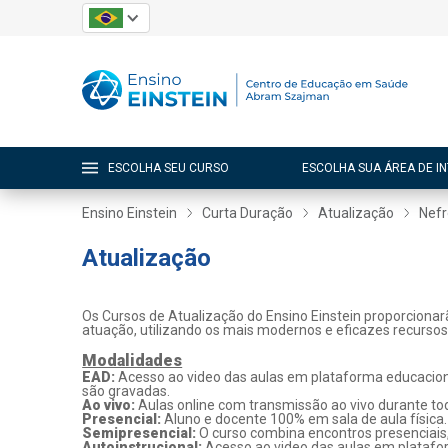
ESCOLHA SEU CURSO
ESCOLHA SUA ÁREA DE I
Ensino Einstein
Curta Duração
Atualização
Nefr
Atualização
Os Cursos de Atualização do Ensino Einstein proporcionar
atuação, utilizando os mais modernos e eficazes recurso
Modalidades
EAD:
Acesso ao video das aulas em plataforma educaciona
são gravadas.
Ao vivo:
Aulas online com transmissão ao vivo durante tod
Presencial:
Aluno e docente 100% em sala de aula física.
Semipresencial:
O curso combina encontros presenciais
Autoinstrucional:
Acesso ao video das aulas em platafo