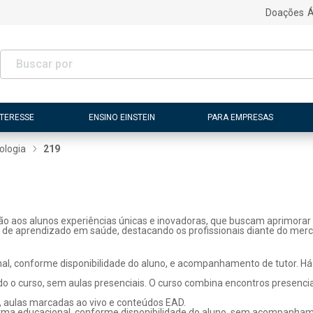
Doações
Á
NTERESSE
ENSINO EINSTEIN
PARA EMPRESAS
ologia
219
ão aos alunos experiências únicas e inovadoras, que buscam aprimorar 
s de aprendizado em saúde, destacando os profissionais diante do merc
l, conforme disponibilidade do aluno, e acompanhamento de tutor. Há p
o o curso, sem aulas presenciais. O curso combina encontros presenci
, aulas marcadas ao vivo e conteúdos EAD.
rma educacional, conforme disponibilidade do aluno, sem acompanhame