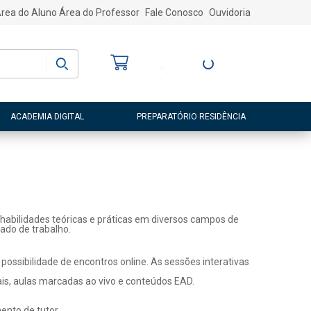
rea do Aluno
Área do Professor
Fale Conosco
Ouvidoria
Bem-vindo
(a)
Entre ou Cadastre-
se
ACADEMIA DIGITAL
PREPARATÓRIO RESIDÊNCIA
habilidades teóricas e práticas em diversos campos de
ado de trabalho.
ossibilidade de encontros online. As sessões interativas
ais, aulas marcadas ao vivo e conteúdos EAD.
nto de tutor.