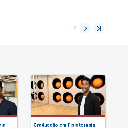
1
2
ria
Graduação em Fisioterapia
Gr