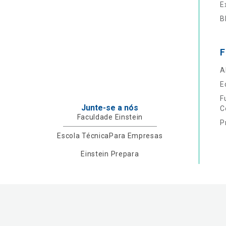
E
B
F
A
E
F
Junte-se a nós
C
Faculdade Einstein
P
Escola Técnica
Para Empresas
Einstein Prepara