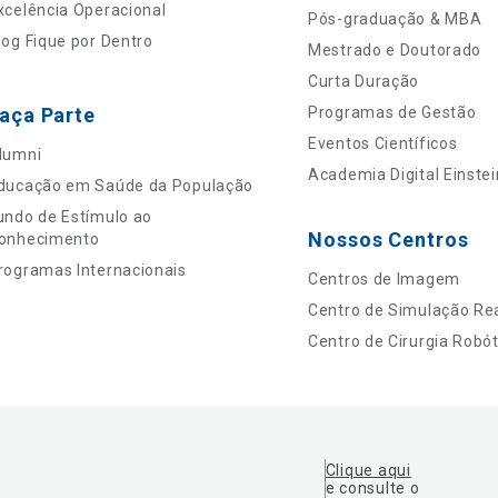
xcelência Operacional
Pós-graduação & MBA
log Fique por Dentro
Mestrado e Doutorado
Curta Duração
aça Parte
Programas de Gestão
Eventos Científicos
lumni
Academia Digital Einstei
ducação em Saúde da População
undo de Estímulo ao
Nossos Centros
onhecimento
rogramas Internacionais
Centros de Imagem
Centro de Simulação Rea
Centro de Cirurgia Robót
Clique aqui
e consulte o