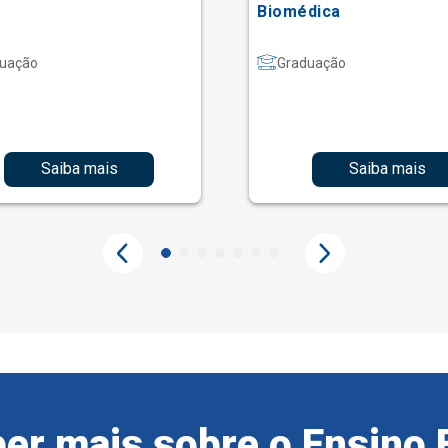
Biomédica
uação
Graduação
Saiba mais
Saiba mais
er mais sobre o Ensino 