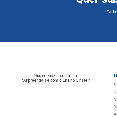
Cadas
O
Surpreenda o seu futuro.
Surpreenda-se com o Ensino Einstein.
S
S
N
B
A