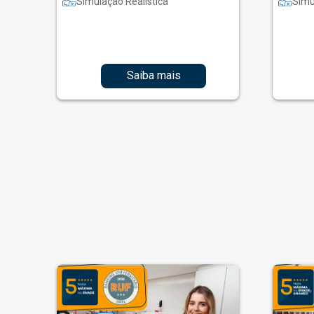
Simulação Realística
Simu
Saiba mais