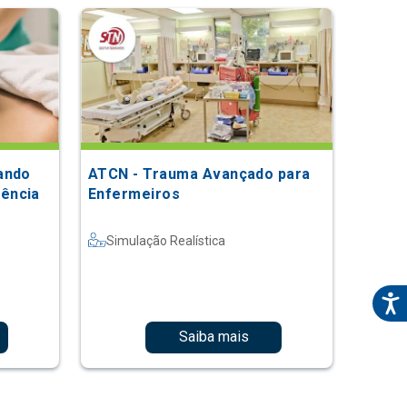
ando
ATCN - Trauma Avançado para
ência
Enfermeiros
Simulação Realística
Saiba mais