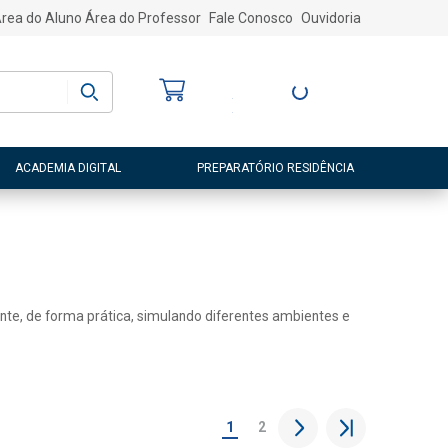
rea do Aluno
Área do Professor
Fale Conosco
Ouvidoria
Bem-vindo
(a)
Entre ou Cadastre-
se
ACADEMIA DIGITAL
PREPARATÓRIO RESIDÊNCIA
ente, de forma prática, simulando diferentes ambientes e
1
2