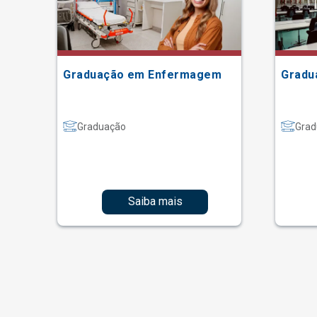
Graduação em Enfermagem
Gradu
Graduação
Grad
Saiba mais