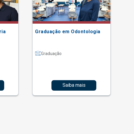
ria
Graduação em Odontologia
Gr
Graduação
Saiba mais