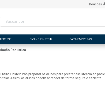
Doações
Á
NTERESSE
ENSINO EINSTEIN
PARA EMPRESAS
lação Realística
Ensino Einstein irão preparar os alunos para prestar assistência ao paci
italar. Assim, os alunos podem aprender de forma segura e eficiente.