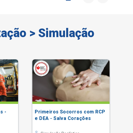
zação > Simulação
s -
Primeiros Socorros com RCP
PA
e DEA - Salva Corações
Vi