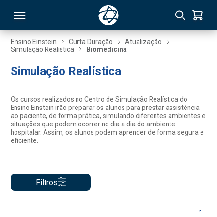
Ensino Einstein
Curta Duração
Atualização
Simulação Realística
Biomedicina
RSO
Simulação Realística
TIVAS
Os cursos realizados no Centro de Simulação Realística do
Ensino Einstein irão preparar os alunos para prestar assistência
S
IN
ao paciente, de forma prática, simulando diferentes ambientes e
situações que podem ocorrer no dia a dia do ambiente
hospitalar. Assim, os alunos podem aprender de forma segura e
ONAL
eficiente.
 MBA
Filtros
1
NTRO