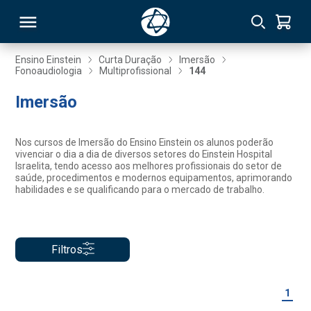
Ensino Einstein
Curta Duração
Imersão
Fonoaudiologia
Multiprofissional
144
RSO
Imersão
TIVAS
Nos cursos de Imersão do Ensino Einstein os alunos poderão
vivenciar o dia a dia de diversos setores do Einstein Hospital
S
IN
Israelita, tendo acesso aos melhores profissionais do setor de
saúde, procedimentos e modernos equipamentos, aprimorando
habilidades e se qualificando para o mercado de trabalho.
ONAL
Filtros
 MBA
1
NTRO