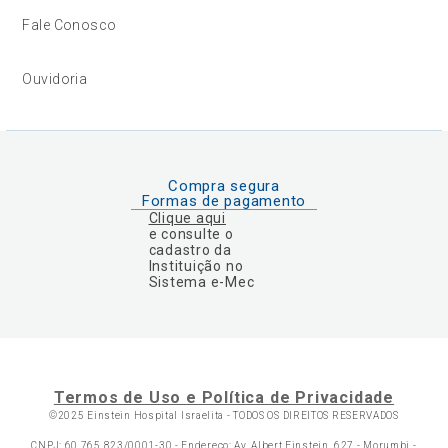
Fale Conosco
Ouvidoria
Compra segura
Formas de pagamento
Clique aqui
e consulte o
cadastro da
Instituição no
Sistema e-Mec
Termos de Uso e Política de Privacidade
©2025 Einstein Hospital Israelita -
TODOS OS DIREITOS RESERVADOS
CNPJ: 60.765.823/0001-30 - Endereço: Av. Albert Einstein, 627 - Morumbi -