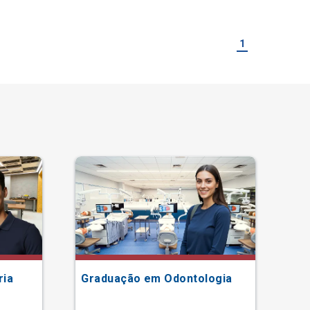
1
ria
Graduação em Odontologia
Gr