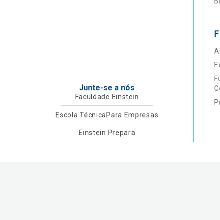
B
F
A
E
F
Junte-se a nós
C
Faculdade Einstein
P
Escola Técnica
Para Empresas
Einstein Prepara