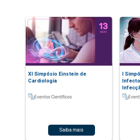
XI Simpósio Einstein de
I Simpó
Cardiologia
Infect
Infecç
Eventos Científicos
Event
Saiba mais