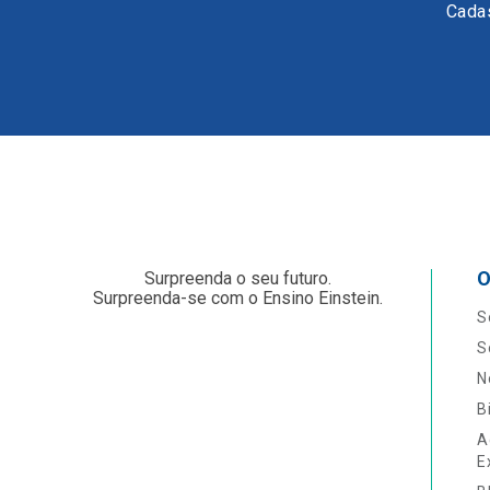
Cadas
O
Surpreenda o seu futuro.
Surpreenda-se com o Ensino Einstein.
S
S
N
B
A
E