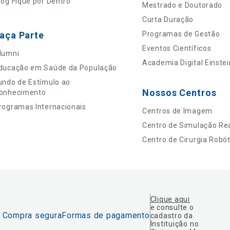
log Fique por Dentro
Mestrado e Doutorado
Curta Duração
aça Parte
Programas de Gestão
Eventos Científicos
lumni
Academia Digital Einstei
ducação em Saúde da População
undo de Estímulo ao
Nossos Centros
onhecimento
rogramas Internacionais
Centros de Imagem
Centro de Simulação Rea
Centro de Cirurgia Robót
Clique aqui
e consulte o
Compra segura
Formas de pagamento
cadastro da
Instituição no