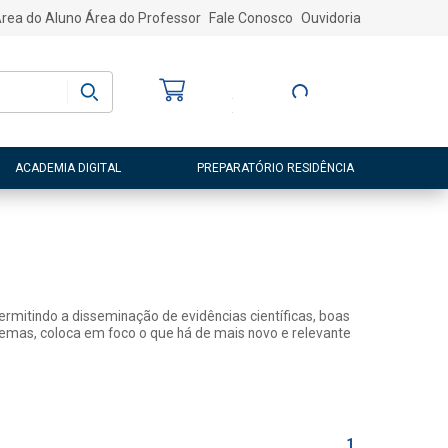
rea do Aluno
Área do Professor
Fale Conosco
Ouvidoria
Bem-vindo
(a)
Entre ou Cadastre-
se
ACADEMIA DIGITAL
PREPARATÓRIO RESIDÊNCIA
rmitindo a disseminação de evidências científicas, boas
 temas, coloca em foco o que há de mais novo e relevante
1