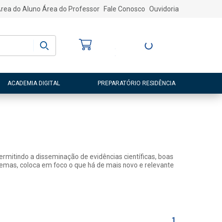
rea do Aluno
Área do Professor
Fale Conosco
Ouvidoria
Bem-vindo
(a)
Entre ou Cadastre-
se
ACADEMIA DIGITAL
PREPARATÓRIO RESIDÊNCIA
rmitindo a disseminação de evidências científicas, boas
 temas, coloca em foco o que há de mais novo e relevante
1