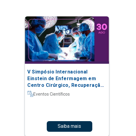
V Simpósio Internacional
Einstein de Enfermagem em
Centro Cirúrgico, Recuperação
Anestésica e Centro de
Eventos Científicos
Material e Esterilização
Saiba mais