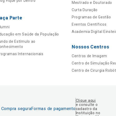
log Fique por Dentro
Mestrado e Doutorado
Curta Duração
aça Parte
Programas de Gestão
Eventos Científicos
lumni
Academia Digital Einstei
ducação em Saúde da População
undo de Estímulo ao
Nossos Centros
onhecimento
rogramas Internacionais
Centros de Imagem
Centro de Simulação Rea
Centro de Cirurgia Robót
Clique aqui
e consulte o
Compra segura
Formas de pagamento
cadastro da
Instituição no