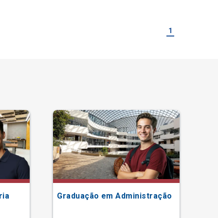
1
ria
Graduação em Administração
Gr