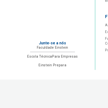
B
F
A
E
F
Junte-se a nós
C
Faculdade Einstein
P
Escola Técnica
Para Empresas
Einstein Prepara