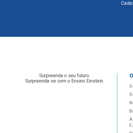
Cadas
O
Surpreenda o seu futuro.
Surpreenda-se com o Ensino Einstein.
S
S
N
B
A
E