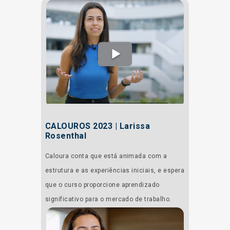
CALOUROS 2023 | Larissa
Rosenthal
Caloura conta que está animada com a
estrutura e as experiências iniciais, e espera
que o curso proporcione aprendizado
significativo para o mercado de trabalho.