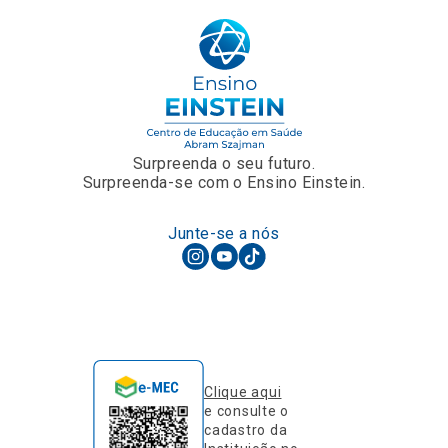
Surpreenda o seu futuro.
Surpreenda-se com o Ensino Einstein.
Junte-se a nós
Clique aqui
e consulte o
cadastro da