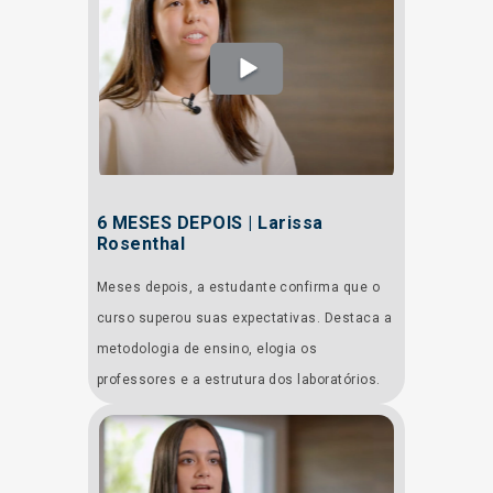
6 MESES DEPOIS | Larissa
Rosenthal
Meses depois, a estudante confirma que o
curso superou suas expectativas. Destaca a
metodologia de ensino, elogia os
professores e a estrutura dos laboratórios.