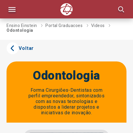
Ensino Einstein
Portal Graduacoes
Videos
Odontologia
S
Voltar
NSINO
Odontologia
DICA
Forma Cirurgiões-Dentistas com
perfil empreendedor, sintonizados
com as novas tecnologias e
dispostos a liderar projetos e
iniciativas de inovação.