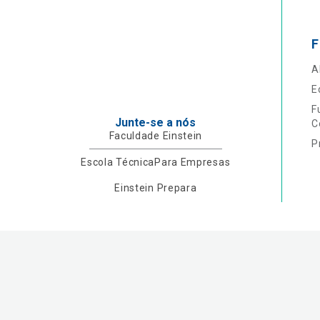
F
A
E
F
Junte-se a nós
C
Faculdade Einstein
P
Escola Técnica
Para Empresas
Einstein Prepara