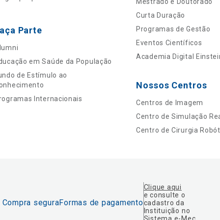
Mestrado e Doutorado
Curta Duração
aça Parte
Programas de Gestão
Eventos Científicos
lumni
Academia Digital Einstei
ducação em Saúde da População
undo de Estímulo ao
Nossos Centros
onhecimento
rogramas Internacionais
Centros de Imagem
Centro de Simulação Rea
Centro de Cirurgia Robót
Clique aqui
e consulte o
Compra segura
Formas de pagamento
cadastro da
Instituição no
Sistema e-Mec