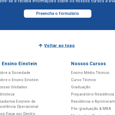
tre-se e receba informações sobre os nossos cursos e ev
Preencha o formulário
Voltar ao topo
 Ensino Einstein
Nossos Cursos
obre a Sociedade
Ensino Médio Técnico
obre o Ensino Einstein
Curso Técnico
ossas Unidades
Graduação
iblioteca
Preparatório Residência
cademia Einstein de
Residência e Aprimora
xcelência Operacional
Pós-graduação & MBA
log Fique por Dentro