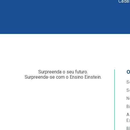
Cadas
O
Surpreenda o seu futuro.
Surpreenda-se com o Ensino Einstein.
S
S
N
B
A
E
B