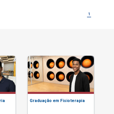
1
ria
Graduação em Fisioterapia
Gr