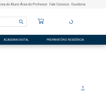
rea do Aluno
Área do Professor
Fale Conosco
Ouvidoria
Bem-vindo
(a)
Entre ou Cadastre-
se
ACADEMIA DIGITAL
PREPARATÓRIO RESIDÊNCIA
1