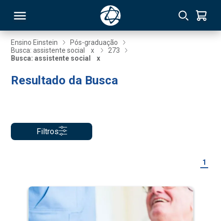
Ensino Einstein
Pós-graduação
Busca: assistente social
x
273
Busca: assistente social
x
RSO
Resultado da Busca
TIVAS
S
IN
Filtros
ONAL
1
 MBA
NTRO