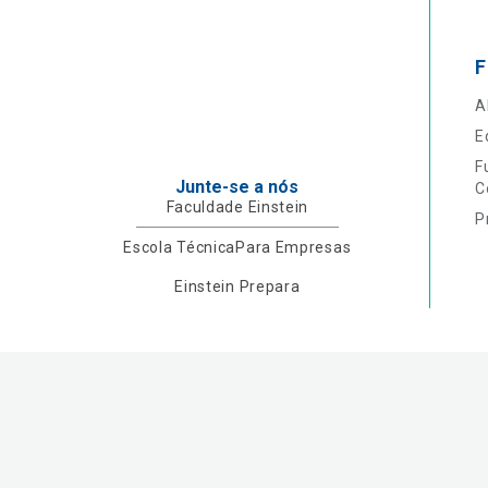
F
A
E
F
Junte-se a nós
C
Faculdade Einstein
P
Escola Técnica
Para Empresas
Einstein Prepara