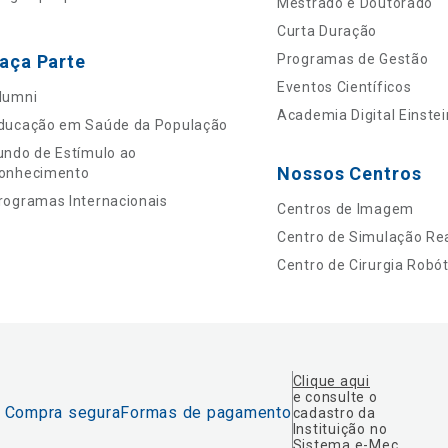
Mestrado e Doutorado
Curta Duração
aça Parte
Programas de Gestão
Eventos Científicos
lumni
Academia Digital Einstei
ducação em Saúde da População
undo de Estímulo ao
Nossos Centros
onhecimento
rogramas Internacionais
Centros de Imagem
Centro de Simulação Rea
Centro de Cirurgia Robót
Clique aqui
e consulte o
Compra segura
Formas de pagamento
cadastro da
Instituição no
Sistema e-Mec