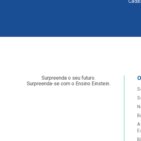
Cadas
O
Surpreenda o seu futuro.
Surpreenda-se com o Ensino Einstein.
S
S
N
B
A
E
B