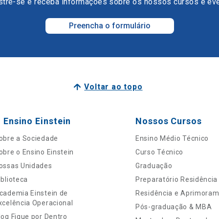
tre-se e receba informações sobre os nossos cursos e ev
Preencha o formulário
Voltar ao topo
 Ensino Einstein
Nossos Cursos
obre a Sociedade
Ensino Médio Técnico
obre o Ensino Einstein
Curso Técnico
ossas Unidades
Graduação
iblioteca
Preparatório Residência
cademia Einstein de
Residência e Aprimora
xcelência Operacional
Pós-graduação & MBA
log Fique por Dentro