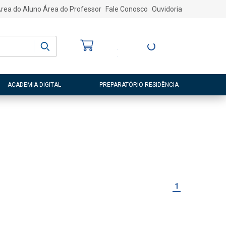
rea do Aluno
Área do Professor
Fale Conosco
Ouvidoria
Bem-vindo
(a)
Entre ou Cadastre-
se
ACADEMIA DIGITAL
PREPARATÓRIO RESIDÊNCIA
1