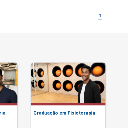
1
ria
Graduação em Fisioterapia
Gr