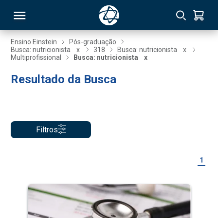
Ensino Einstein
Pós-graduação
Busca: nutricionista
x
318
Busca: nutricionista
x
Multiprofissional
Busca: nutricionista
x
RSO
Resultado da Busca
TIVAS
S
IN
Filtros
ONAL
1
 MBA
NTRO