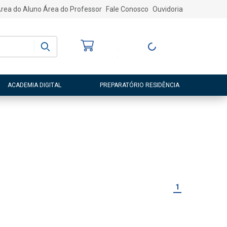
rea do Aluno
Área do Professor
Fale Conosco
Ouvidoria
Bem-vindo
(a)
Entre ou Cadastre-
se
ACADEMIA DIGITAL
PREPARATÓRIO RESIDÊNCIA
1