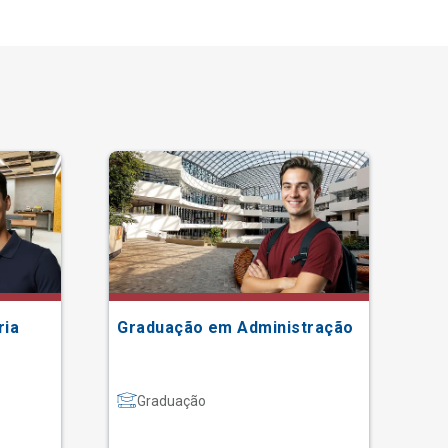
ria
Graduação em Administração
Gr
Graduação