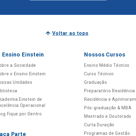
Voltar ao topo
 Ensino Einstein
Nossos Cursos
obre a Sociedade
Ensino Médio Técnico
obre o Ensino Einstein
Curso Técnico
ossas Unidades
Graduação
iblioteca
Preparatório Residência
cademia Einstein de
Residência e Aprimora
xcelência Operacional
Pós-graduação & MBA
log Fique por Dentro
Mestrado e Doutorado
Curta Duração
aça Parte
Programas de Gestão