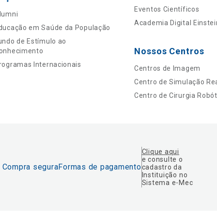
Eventos Científicos
lumni
Academia Digital Einstei
ducação em Saúde da População
undo de Estímulo ao
Nossos Centros
onhecimento
rogramas Internacionais
Centros de Imagem
Centro de Simulação Rea
Centro de Cirurgia Robót
Clique aqui
e consulte o
Compra segura
Formas de pagamento
cadastro da
Instituição no
Sistema e-Mec