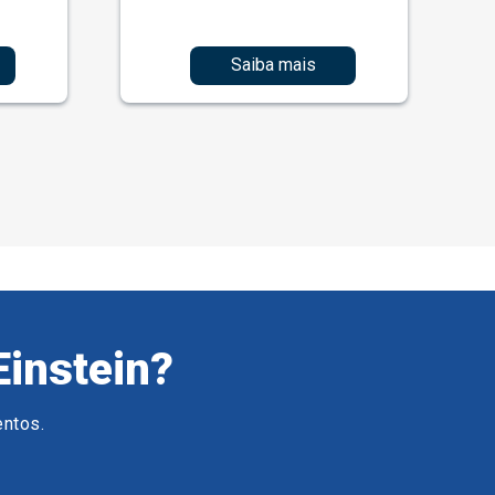
Saiba mais
Einstein?
entos.