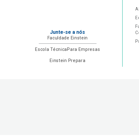
A
E
F
Junte-se a nós
C
Faculdade Einstein
P
Escola Técnica
Para Empresas
Einstein Prepara