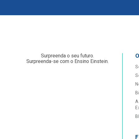
O
Surpreenda o seu futuro.
Surpreenda-se com o Ensino Einstein.
S
S
N
B
A
E
B
F