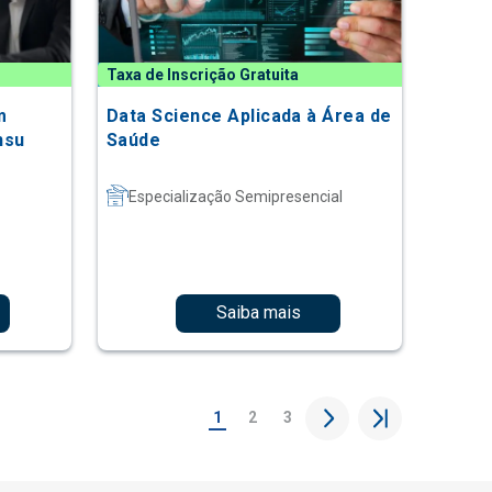
Taxa de Inscrição Gratuita
m
Data Science Aplicada à Área de
nsu
Saúde
Especialização Semipresencial
Saiba mais
1
2
3