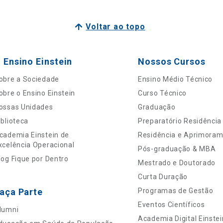
Voltar ao topo
 Ensino Einstein
Nossos Cursos
obre a Sociedade
Ensino Médio Técnico
obre o Ensino Einstein
Curso Técnico
ossas Unidades
Graduação
iblioteca
Preparatório Residência
cademia Einstein de
Residência e Aprimora
xcelência Operacional
Pós-graduação & MBA
log Fique por Dentro
Mestrado e Doutorado
Curta Duração
aça Parte
Programas de Gestão
Eventos Científicos
lumni
Academia Digital Einstei