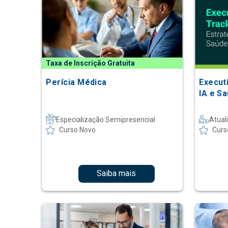
Taxa de Inscrição Gratuita
Perícia Médica
Execut
IA e Sa
Especialização Semipresencial
Atual
Curso Novo
Curs
Saiba mais