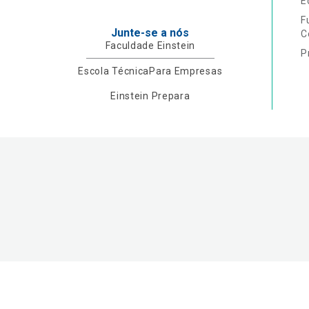
E
F
Junte-se a nós
C
Faculdade Einstein
P
Escola Técnica
Para Empresas
Einstein Prepara