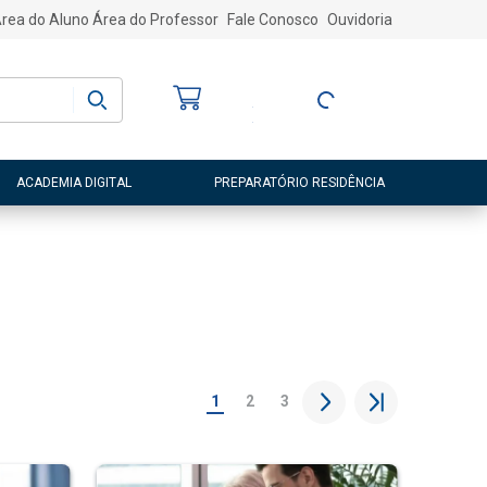
rea do Aluno
Área do Professor
Fale Conosco
Ouvidoria
Bem-vindo
(a)
Entre ou Cadastre-
se
ACADEMIA DIGITAL
PREPARATÓRIO RESIDÊNCIA
1
2
3