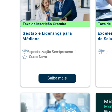
Taxa de Inscrição Gratuita
Taxa de 
Gestão e Liderança para
Excelê
Médicos
da Saú
Especialização Semipresencial
Espec
Curso Novo
Saiba mais