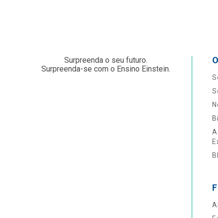
O
Surpreenda o seu futuro.
Surpreenda-se com o Ensino Einstein.
S
S
N
B
A
E
B
F
A