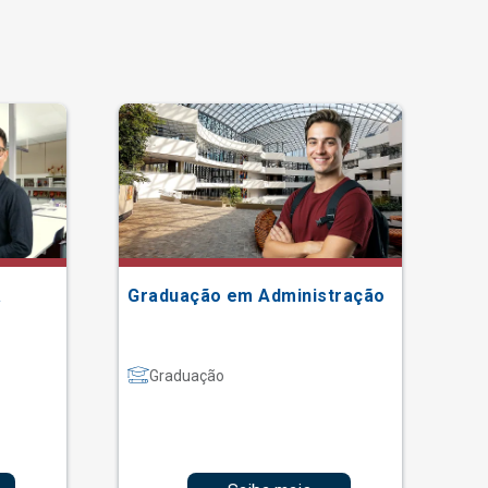
a
Graduação em Administração
Gr
Graduação