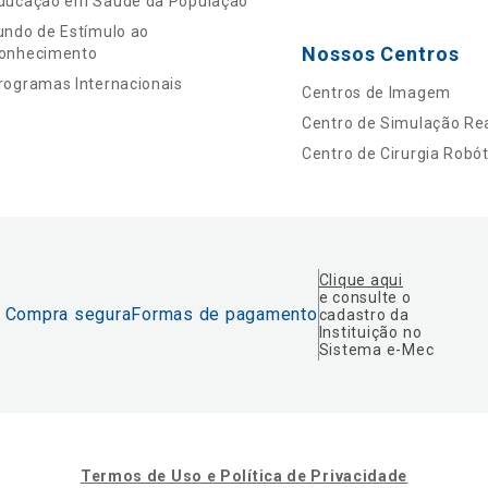
ducação em Saúde da População
undo de Estímulo ao
Nossos Centros
onhecimento
rogramas Internacionais
Centros de Imagem
Centro de Simulação Rea
Centro de Cirurgia Robót
Clique aqui
e consulte o
Compra segura
Formas de pagamento
cadastro da
Instituição no
Sistema e-Mec
Termos de Uso e Política de Privacidade