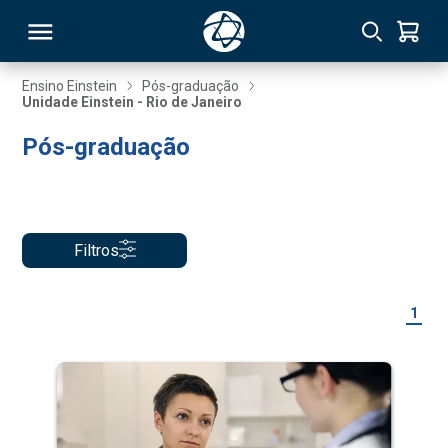
Ensino Einstein
Pós-graduação
Unidade Einstein - Rio de Janeiro
RSO
Pós-graduação
TIVAS
S
IN
Filtros
ONAL
1
 MBA
NTRO