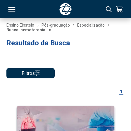
Ensino Einstein
Pós-graduação
Especialização
Busca: hemoterapia
x
RSO
Resultado da Busca
TIVAS
S
IN
Filtros
ONAL
1
 MBA
NTRO