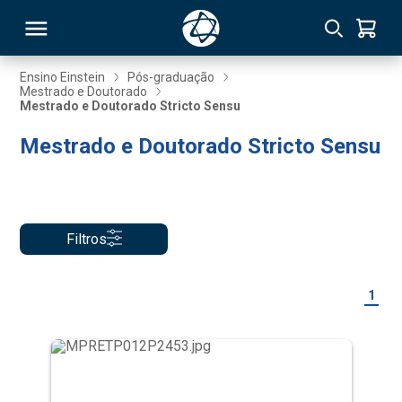
Ensino Einstein
Pós-graduação
Mestrado e Doutorado
Mestrado e Doutorado Stricto Sensu
RSO
Mestrado e Doutorado Stricto Sensu
TIVAS
S
IN
Filtros
ONAL
1
 MBA
NTRO