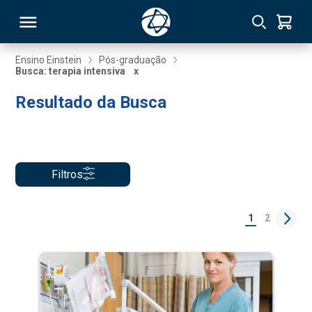
Ensino Einstein
Pós-graduação
Busca: terapia intensiva
x
RSO
Resultado da Busca
TIVAS
S
IN
Filtros
ONAL
1
2
 MBA
NTRO