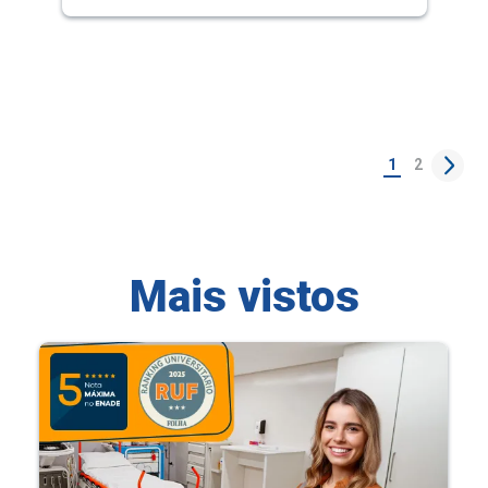
1
2
Mais vistos