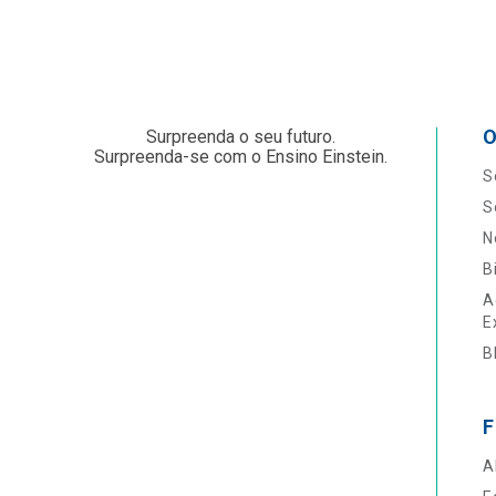
O
Surpreenda o seu futuro.
Surpreenda-se com o Ensino Einstein.
S
S
N
B
A
E
B
F
A