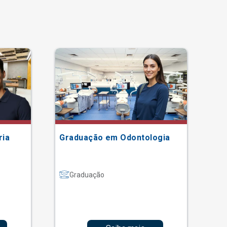
ria
Graduação em Odontologia
Gr
Graduação