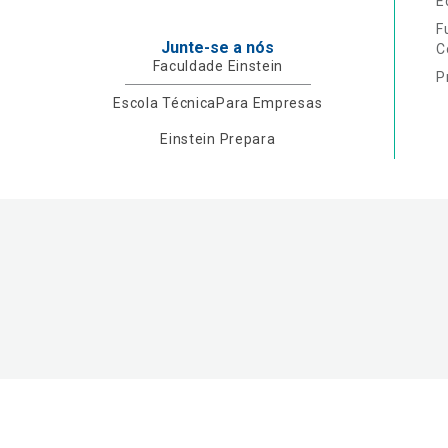
E
F
Junte-se a nós
C
Faculdade Einstein
P
Escola Técnica
Para Empresas
Einstein Prepara