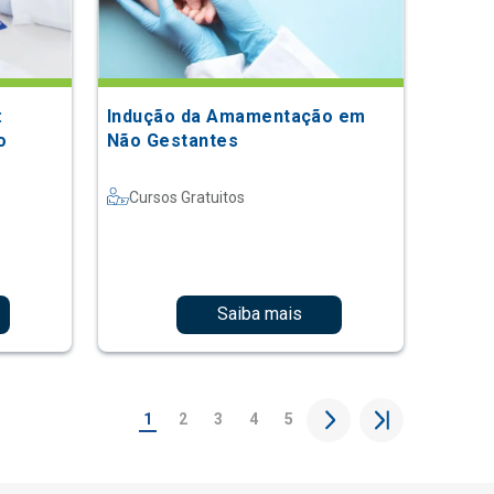
:
Indução da Amamentação em
o
Não Gestantes
Cursos Gratuitos
Saiba mais
1
2
3
4
5