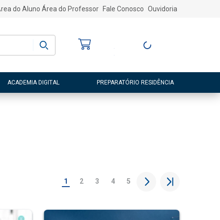
rea do Aluno
Área do Professor
Fale Conosco
Ouvidoria
Bem-vindo
(a)
Entre ou Cadastre-
se
ACADEMIA DIGITAL
PREPARATÓRIO RESIDÊNCIA
1
2
3
4
5