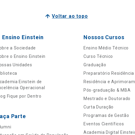
Voltar ao topo
 Ensino Einstein
Nossos Cursos
obre a Sociedade
Ensino Médio Técnico
obre o Ensino Einstein
Curso Técnico
ossas Unidades
Graduação
iblioteca
Preparatório Residência
cademia Einstein de
Residência e Aprimora
xcelência Operacional
Pós-graduação & MBA
log Fique por Dentro
Mestrado e Doutorado
Curta Duração
aça Parte
Programas de Gestão
Eventos Científicos
lumni
Academia Digital Einstei