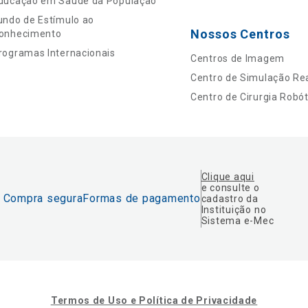
ducação em Saúde da População
undo de Estímulo ao
Nossos Centros
onhecimento
rogramas Internacionais
Centros de Imagem
Centro de Simulação Rea
Centro de Cirurgia Robót
Clique aqui
e consulte o
Compra segura
Formas de pagamento
cadastro da
Instituição no
Sistema e-Mec
Termos de Uso e Política de Privacidade