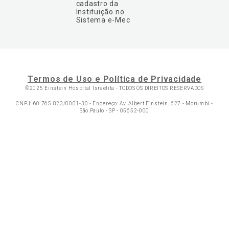
cadastro da
Instituição no
Sistema e-Mec
Termos de Uso e Política de Privacidade
©2025 Einstein Hospital Israelita -
TODOS OS DIREITOS RESERVADOS
CNPJ: 60.765.823/0001-30 - Endereço: Av. Albert Einstein, 627 - Morumbi -
São Paulo - SP - 05652-000
Ol
C
p
t
a
N
Fa