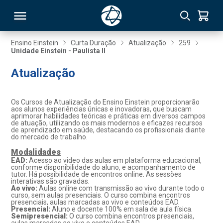
Ensino Einstein
Curta Duração
Atualização
259
Unidade Einstein - Paulista II
RSO
Atualização
TIVAS
Os Cursos de Atualização do Ensino Einstein proporcionarão
aos alunos experiências únicas e inovadoras, que buscam
S
IN
aprimorar habilidades teóricas e práticas em diversos campos
de atuação, utilizando os mais modernos e eficazes recursos
de aprendizado em saúde, destacando os profissionais diante
ONAL
do mercado de trabalho.
Modalidades
EAD:
Acesso ao video das aulas em plataforma educacional,
conforme disponibilidade do aluno, e acompanhamento de
tutor. Há possibilidade de encontros online. As sessões
 MBA
interativas são gravadas.
Ao vivo:
Aulas online com transmissão ao vivo durante todo o
curso, sem aulas presenciais. O curso combina encontros
presenciais, aulas marcadas ao vivo e conteúdos EAD.
Presencial:
Aluno e docente 100% em sala de aula física.
Semipresencial:
O curso combina encontros presenciais,
NTRO