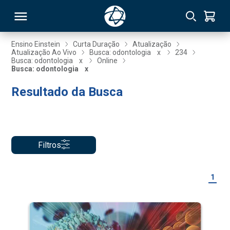
Ensino Einstein
Curta Duração
Atualização
Atualização Ao Vivo
Busca: odontologia
x
234
Busca: odontologia
x
Online
RSO
Busca: odontologia
x
Resultado da Busca
TIVAS
S
IN
ONAL
Filtros
1
 MBA
NTRO