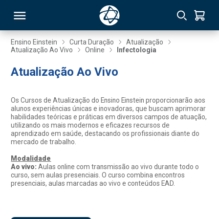
Ensino Einstein
Curta Duração
Atualização
Atualização Ao Vivo
Online
Infectologia
RSO
Atualização Ao Vivo
TIVAS
Os Cursos de Atualização do Ensino Einstein proporcionarão aos
alunos experiências únicas e inovadoras, que buscam aprimorar
S
IN
habilidades teóricas e práticas em diversos campos de atuação,
utilizando os mais modernos e eficazes recursos de
aprendizado em saúde, destacando os profissionais diante do
ONAL
mercado de trabalho.
Modalidade
Ao vivo:
Aulas online com transmissão ao vivo durante todo o
curso, sem aulas presenciais. O curso combina encontros
 MBA
presenciais, aulas marcadas ao vivo e conteúdos EAD.
NTRO