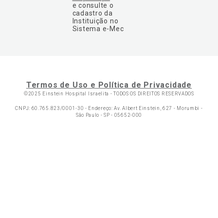
e consulte o
cadastro da
Instituição no
Sistema e-Mec
Termos de Uso e Política de Privacidade
©2025 Einstein Hospital Israelita -
TODOS OS DIREITOS RESERVADOS
CNPJ: 60.765.823/0001-30 - Endereço: Av. Albert Einstein, 627 - Morumbi -
São Paulo - SP - 05652-000
Ol
C
p
t