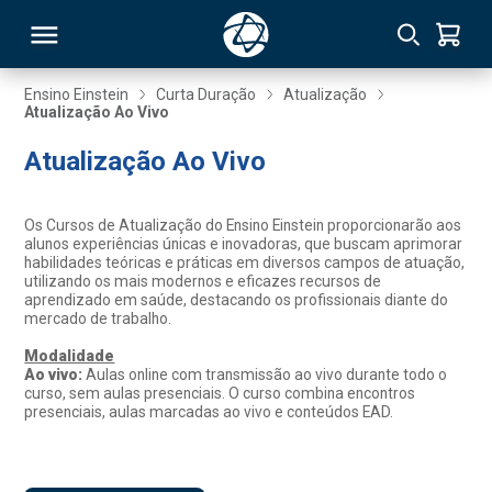
Ensino Einstein
Curta Duração
Atualização
Atualização Ao Vivo
RSO
Atualização Ao Vivo
TIVAS
Os Cursos de Atualização do Ensino Einstein proporcionarão aos
alunos experiências únicas e inovadoras, que buscam aprimorar
S
IN
habilidades teóricas e práticas em diversos campos de atuação,
utilizando os mais modernos e eficazes recursos de
aprendizado em saúde, destacando os profissionais diante do
ONAL
mercado de trabalho.
Modalidade
Ao vivo:
Aulas online com transmissão ao vivo durante todo o
curso, sem aulas presenciais. O curso combina encontros
 MBA
presenciais, aulas marcadas ao vivo e conteúdos EAD.
NTRO