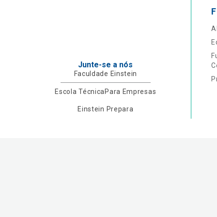
F
A
E
F
Junte-se a nós
C
Faculdade Einstein
P
Escola Técnica
Para Empresas
Einstein Prepara