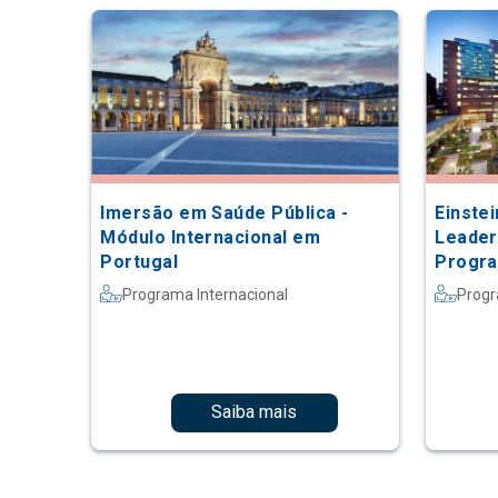
Imersão em Saúde Pública -
Einste
Módulo Internacional em
Leader
Portugal
Progra
na Joh
Programa Internacional
Progr
Saiba mais