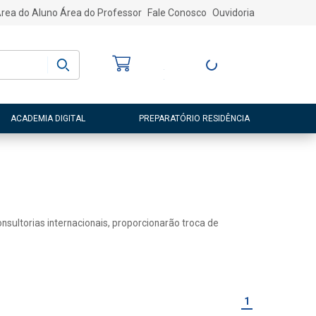
rea do Aluno
Área do Professor
Fale Conosco
Ouvidoria
Bem-vindo
(a)
Entre ou Cadastre-
se
ACADEMIA DIGITAL
PREPARATÓRIO RESIDÊNCIA
sultorias internacionais, proporcionarão troca de
1