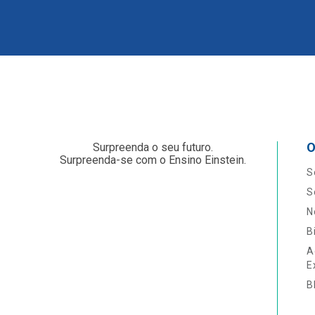
O
Surpreenda o seu futuro.
Surpreenda-se com o Ensino Einstein.
S
S
N
B
A
E
B