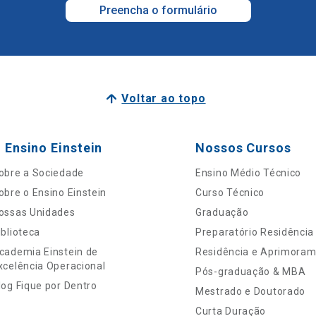
Preencha o formulário
Voltar ao topo
 Ensino Einstein
Nossos Cursos
obre a Sociedade
Ensino Médio Técnico
obre o Ensino Einstein
Curso Técnico
ossas Unidades
Graduação
iblioteca
Preparatório Residência
cademia Einstein de
Residência e Aprimora
xcelência Operacional
Pós-graduação & MBA
log Fique por Dentro
Mestrado e Doutorado
Curta Duração