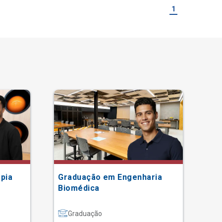
1
pia
Graduação em Engenharia
Gr
Biomédica
Graduação