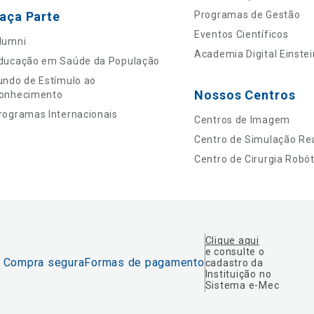
aça Parte
Programas de Gestão
Eventos Científicos
lumni
Academia Digital Einstei
ducação em Saúde da População
undo de Estímulo ao
Nossos Centros
onhecimento
rogramas Internacionais
Centros de Imagem
Centro de Simulação Rea
Centro de Cirurgia Robót
Clique aqui
e consulte o
Compra segura
Formas de pagamento
cadastro da
Instituição no
Sistema e-Mec