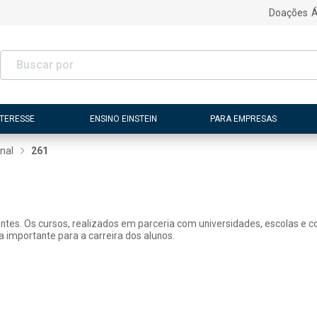
Doações
Á
NTERESSE
ENSINO EINSTEIN
PARA EMPRESAS
nal
261
tes. Os cursos, realizados em parceria com universidades, escolas e con
 importante para a carreira dos alunos.