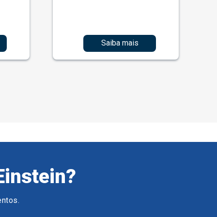
Saiba mais
Einstein?
entos.