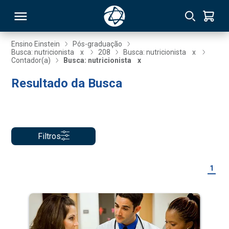
Ensino Einstein
Pós-graduação
Busca: nutricionista
x
208
Busca: nutricionista
x
Contador(a)
Busca: nutricionista
x
RSO
Resultado da Busca
TIVAS
S
IN
Filtros
ONAL
1
 MBA
NTRO