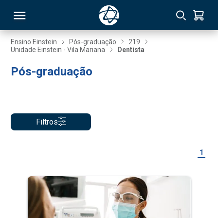
Ensino Einstein
Pós-graduação
219
Unidade Einstein - Vila Mariana
Dentista
RSO
Pós-graduação
TIVAS
S
IN
Filtros
ONAL
1
 MBA
NTRO