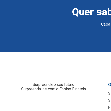
Quer sab
Cadas
O
Surpreenda o seu futuro.
Surpreenda-se com o Ensino Einstein.
S
S
N