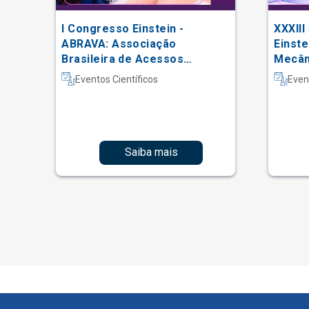
I Congresso Einstein -
XXXIII
 do
ABRAVA: Associação
Einste
Brasileira de Acessos
Mecâni
Vasculares
Intern
Eventos Científicos
Even
Fisiot
Intens
Saiba mais