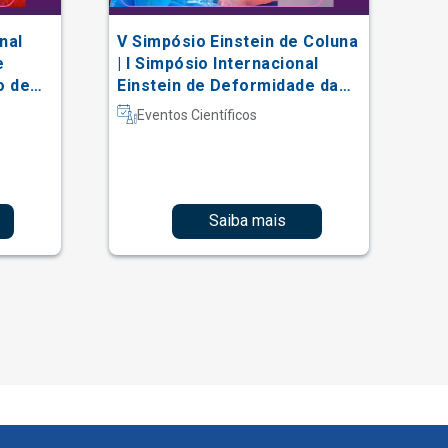
nal
V Simpósio Einstein de Coluna
AC
e
| I Simpósio Internacional
Vi
o de
Einstein de Deformidade da
al
Coluna e Técnicas Complexas
Eventos Científicos
Saiba mais