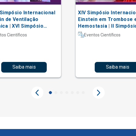
 Simpósio Internacional
XIV Simpósio Internacio
in de Ventilação
Einstein em Trombose 
ca | XVI Simpósio
Hemostasia | II Simpósi
acional Einstein de
Hematologia Laboratori
tos Científicos
Eventos Científicos
erapia em Terapia
iva
Saiba mais
Saiba mais