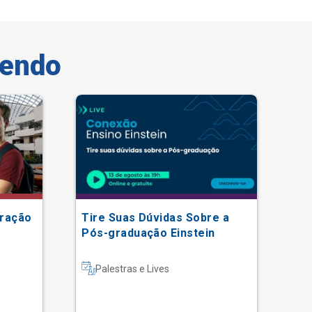
vendo
Tax
tração
Tire Suas Dúvidas Sobre a
En
Pós-graduação Einstein
In
Palestras e Lives