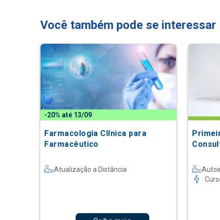
Você também pode se interessar
-20% até 13/09
Farmacologia Clínica para
Primei
Farmacêutico
Consul
Atualização a Distância
Autoi
Curs