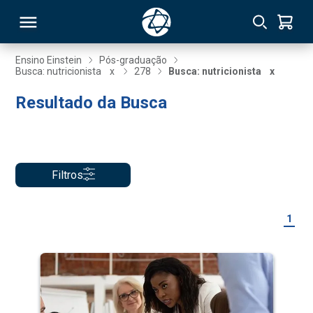
Ensino Einstein
Pós-graduação
Busca: nutricionista
x
278
Busca: nutricionista
x
RSO
Resultado da Busca
TIVAS
S
IN
Filtros
ONAL
1
 MBA
NTRO