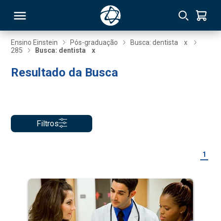
Ensino Einstein
Pós-graduação
Busca: dentista
x
285
Busca: dentista
x
RSO
Resultado da Busca
TIVAS
S
IN
Filtros
ONAL
1
 MBA
NTRO