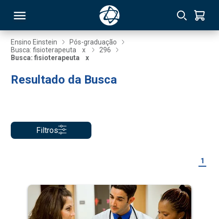
Ensino Einstein
Pós-graduação
Busca: fisioterapeuta
x
296
Busca: fisioterapeuta
x
RSO
Resultado da Busca
TIVAS
S
IN
Filtros
ONAL
1
 MBA
NTRO